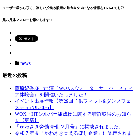
ユーザー様から頂く、楽しい投稿や酸素の魅力やタメになる情報をTikTokでも♡
是非是非フォローお願いします！
news
最近の投稿
藤原紀香様ご出演『WOX®ウォーターサーバーメディ
ア体験会』を開催いたしました！
イベント出展情報【第29回子供フィット&ダンスフェ
スティバル2026】
WOX・HTシルバー組成物に関する特許取得のお知ら
せ【更新】
「かわさき労働情報 ２月号」に掲載されました。
令和７年度「かわさき☆えるぼし企業」に認定されま