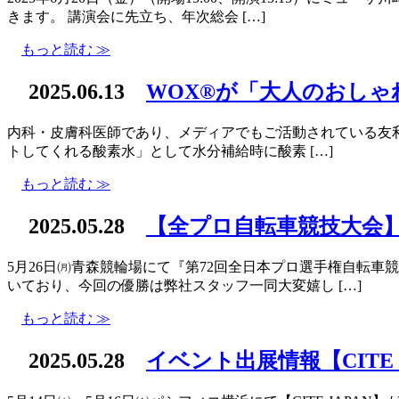
きます。 講演会に先立ち、年次総会 […]
もっと読む ≫
2025.06.13
WOX®が「大人のおし
内科・皮膚科医師であり、メディアでもご活動されている友利 
トしてくれる酸素水」として水分補給時に酸素 […]
もっと読む ≫
2025.05.28
【全プロ自転車競技大会
5月26日㈪青森競輪場にて『第72回全日本プロ選手権自転
いており、今回の優勝は弊社スタッフ一同大変嬉し […]
もっと読む ≫
2025.05.28
イベント出展情報【CITE 