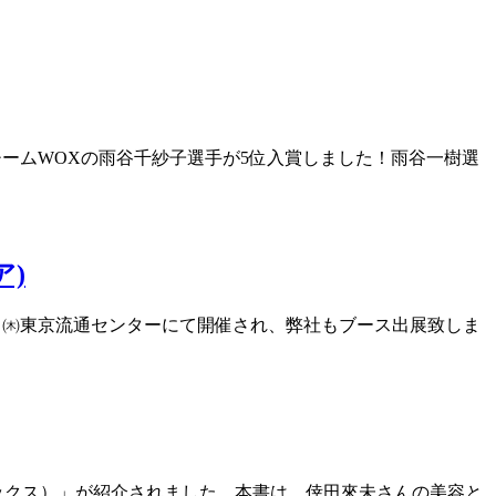
チームWOXの雨谷千紗子選手が5位入賞しました！雨谷一樹選
ア)
4日㈭東京流通センターにて開催され、弊社もブース出展致しま
ウォックス）」が紹介されました。本書は、倖田來未さんの美容と