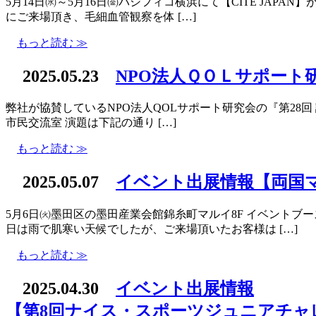
5月14日㈬～5月16日㈮パシフィコ横浜にて【CITE JAP
にご来場頂き、毛細血管観察を体 […]
もっと読む ≫
2025.05.23
NPO法人ＱＯＬサポート
弊社が協賛しているNPO法人QOLサポート研究会の『第28回 
市民交流室 演題は下記の通り […]
もっと読む ≫
2025.05.07
イベント出展情報【両国
5月6日㈫墨田区の墨田産業会館錦糸町マルイ8F イベント
日は雨で肌寒い天候でしたが、ご来場頂いたお客様は […]
もっと読む ≫
2025.04.30
イベント出展情報
【第8回ナイス・スポーツジュニアチャ