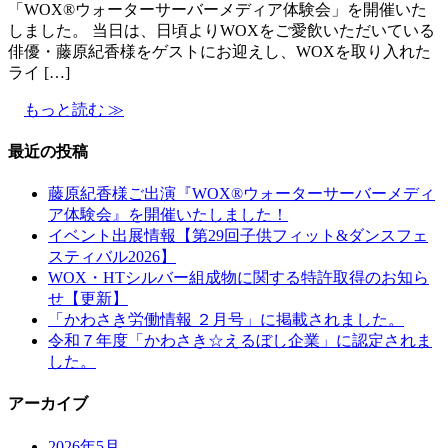
「WOX®ウォーターサーバーメディア体験会」を開催いた
しました。 当日は、日頃よりWOXをご愛飲いただいている
俳優・藤原紀香様をゲストにお迎えし、WOXを取り入れた
ライ […]
もっと読む ≫
最近の投稿
藤原紀香様ご出演『WOX®ウォーターサーバーメディ
ア体験会』を開催いたしました！
イベント出展情報【第29回子供フィット&ダンスフェ
スティバル2026】
WOX・HTシルバー組成物に関する特許取得のお知ら
せ【更新】
「かわさき労働情報 ２月号」に掲載されました。
令和７年度「かわさき☆えるぼし企業」に認定されま
した。
アーカイブ
2026年5月