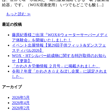
給器」です。（WOX溶液使用） いつでもどこでも酸 […]
もっと読む ≫
最近の投稿
藤原紀香様ご出演『WOX®ウォーターサーバーメディ
ア体験会』を開催いたしました！
イベント出展情報【第29回子供フィット&ダンスフェ
スティバル2026】
WOX・HTシルバー組成物に関する特許取得のお知ら
せ【更新】
「かわさき労働情報 ２月号」に掲載されました。
令和７年度「かわさき☆えるぼし企業」に認定されま
した。
アーカイブ
2026年5月
2026年4月
2026年2月