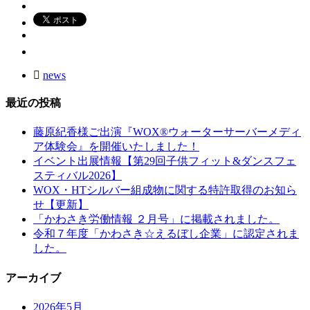
news
最近の投稿
藤原紀香様ご出演『WOX®ウォーターサーバーメディ
ア体験会』を開催いたしました！
イベント出展情報【第29回子供フィット&ダンスフェ
スティバル2026】
WOX・HTシルバー組成物に関する特許取得のお知ら
せ【更新】
「かわさき労働情報 ２月号」に掲載されました。
令和７年度「かわさき☆えるぼし企業」に認定されま
した。
アーカイブ
2026年5月