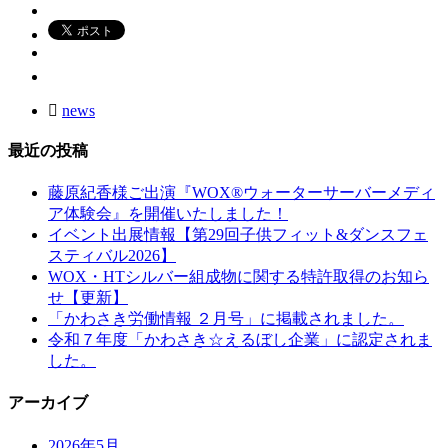
news
最近の投稿
藤原紀香様ご出演『WOX®ウォーターサーバーメディ
ア体験会』を開催いたしました！
イベント出展情報【第29回子供フィット&ダンスフェ
スティバル2026】
WOX・HTシルバー組成物に関する特許取得のお知ら
せ【更新】
「かわさき労働情報 ２月号」に掲載されました。
令和７年度「かわさき☆えるぼし企業」に認定されま
した。
アーカイブ
2026年5月