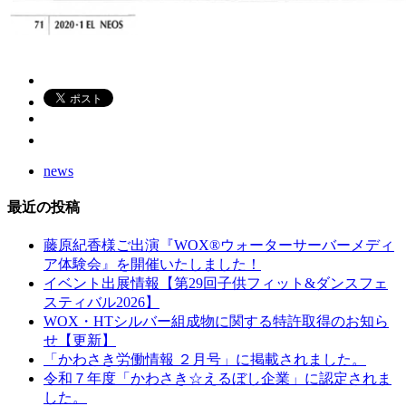
news
最近の投稿
藤原紀香様ご出演『WOX®ウォーターサーバーメディ
ア体験会』を開催いたしました！
イベント出展情報【第29回子供フィット&ダンスフェ
スティバル2026】
WOX・HTシルバー組成物に関する特許取得のお知ら
せ【更新】
「かわさき労働情報 ２月号」に掲載されました。
令和７年度「かわさき☆えるぼし企業」に認定されま
した。