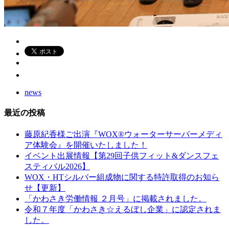
news
最近の投稿
藤原紀香様ご出演『WOX®ウォーターサーバーメディ
ア体験会』を開催いたしました！
イベント出展情報【第29回子供フィット&ダンスフェ
スティバル2026】
WOX・HTシルバー組成物に関する特許取得のお知ら
せ【更新】
「かわさき労働情報 ２月号」に掲載されました。
令和７年度「かわさき☆えるぼし企業」に認定されま
した。