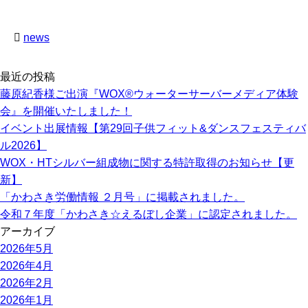
news
最近の投稿
藤原紀香様ご出演『WOX®ウォーターサーバーメディア体験
会』を開催いたしました！
イベント出展情報【第29回子供フィット&ダンスフェスティバ
ル2026】
WOX・HTシルバー組成物に関する特許取得のお知らせ【更
新】
「かわさき労働情報 ２月号」に掲載されました。
令和７年度「かわさき☆えるぼし企業」に認定されました。
アーカイブ
2026年5月
2026年4月
2026年2月
2026年1月