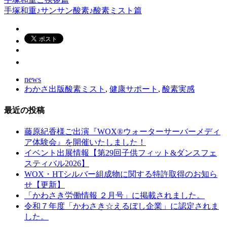
手塚和重♪サンサン酸素♪酸素ミスト篇
news
わかさ出版酸素ミスト
,
健康サポート
,
酸素実感
最近の投稿
藤原紀香様ご出演『WOX®ウォーターサーバーメディ
ア体験会』を開催いたしました！
イベント出展情報【第29回子供フィット&ダンスフェ
スティバル2026】
WOX・HTシルバー組成物に関する特許取得のお知ら
せ【更新】
「かわさき労働情報 ２月号」に掲載されました。
令和７年度「かわさき☆えるぼし企業」に認定されま
した。