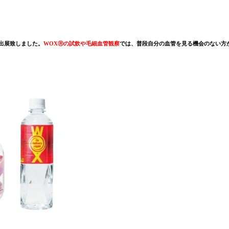
に出展致しました。
WOXⓇの試飲や毛細血管観察
では、普段自分の血管を見る機会のない方