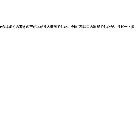
からは多くの驚きの声が上がり大盛況でした。今回で3回目の出展でしたが、リピート参