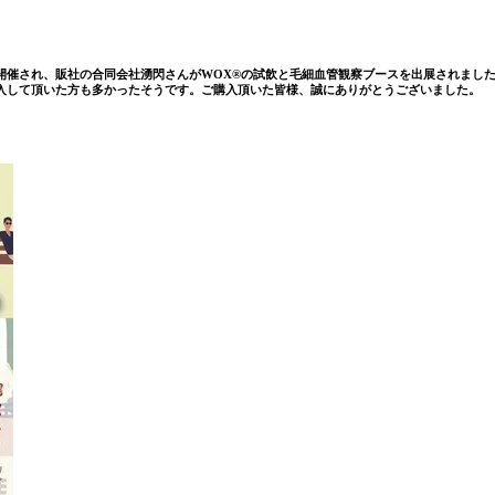
が開催され、販社の合同会社湧閃さんがWOX®の試飲と毛細血管観察ブースを出展されま
購入して頂いた方も多かったそうです。ご購入頂いた皆様、誠にありがとうございました。