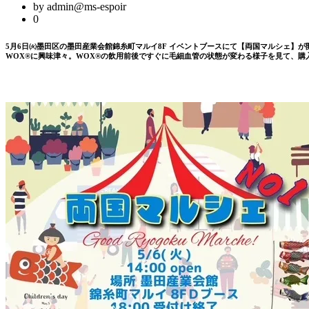
by admin@ms-espoir
0
5月6日㈫墨田区の墨田産業会館錦糸町マルイ8F イベントブースにて【両国マルシェ】
WOX®に興味津々。WOX®の飲用前後ですぐに毛細血管の状態が変わる様子を見て、