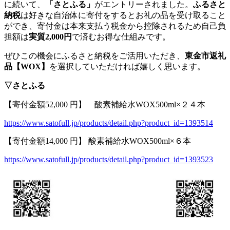
に続いて、
「さとふる」
がエントリーされました。
ふるさと
納税
は好きな自治体に寄付をするとお礼の品を受け取ること
ができ、寄付金は本来支払う税金から控除されるため自己負
担額は
実質2,000円
で済むお得な仕組みです。
ぜひこの機会にふるさと納税をご活用いただき、
東金市返礼
品【WOX】
を選択していただければ嬉しく思います。
▽さとふる
【寄付金額52,000 円】 酸素補給水WOX500ml×２４本
https://www.satofull.jp/products/detail.php?product_id=1393514
【寄付金額14,000 円】 酸素補給水WOX500ml×６本
https://www.satofull.jp/products/detail.php?product_id=1393523