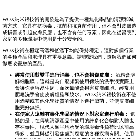
WOX納米銀技術的開發是為了提供一種無化學品的清潔和滅
菌方式。它具有抗病毒，抗菌和抗真菌作用，但不會對皮膚造
成損害或引起皮膚反應，也不含有任何毒素，因此在從醫院到
家庭的多種環境中使用是十分安全的。
WOX技術在極端高溫和低溫下均能保持穩定，這對多個行業
的各種產品和處理具有重要意義。請聯繫我們，瞭解我們如何
徹底改變您的產品。
經常使用對雙手進行消毒，也不會損傷皮膚：
酒精會溶
解細胞膜，這就是為什麼頻繁使用傳統的洗手液實際上
會讓你更容易生病，而次氯酸會損害皮膚細胞。經常用
肥皂洗手會使皮膚粗糙和脫水。WOX納米銀技術在不使
用酒精或其他化學物質的情況下進行滅菌，並使皮膚細
胞完好無損。
在使家人遠離有毒化學品的情況下對家庭進行消毒：
遺
憾的是，在傳統清潔產品中使用的許多化合物對人體也
存在毒性。現代人類平均承受的環境毒性負荷比以前高
得多，並且與從引發焦慮到癌症的各種疾病有關。使用