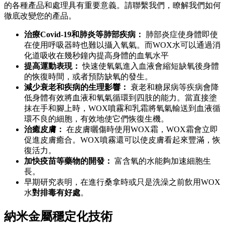
的各種產品和處理具有重要意義。請聯繫我們，瞭解我們如何
徹底改變您的產品。
治療Covid-19和肺炎等肺部疾病：
肺部炎症使身體即使
在使用呼吸器時也難以攝入氧氣。而WOX水可以通過消
化道吸收在幾秒鐘內提高身體的血氧水平
提高運動表現：
快速使氧氣進入血液會縮短缺氧後身體
的恢復時間，或者預防缺氧的發生。
減少衰老和疾病的生理影響：
衰老和糖尿病等疾病會降
低身體有效將血液和氧氣循環到四肢的能力。當直接塗
抹在手和腳上時，WOX噴霧和乳霜將氧氣輸送到血液循
環不良的細胞，有效地使它們恢復生機。
治癒皮膚：
在皮膚曬傷時使用WOX霜，WOX霜會立即
促進皮膚癒合。WOX噴霧還可以使皮膚看起來豐滿，恢
復活力。
加快疫苗等藥物的開發：
富含氧的水能夠加速細胞生
長。
早期研究表明，在進行桑拿時或只是洗澡之前飲用WOX
水
對排毒有好處
。
納米金屬穩定化技術