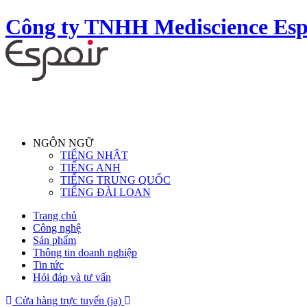
Công ty TNHH Mediscience Esp
NGÔN NGỮ
TIẾNG NHẬT
TIẾNG ANH
TIẾNG TRUNG QUỐC
TIẾNG ĐÀI LOAN
Trang chủ
Công nghệ
Sản phẩm
Thông tin doanh nghiệp
Tin tức
Hỏi đáp và tư vấn
Cửa hàng trực tuyến (ja)