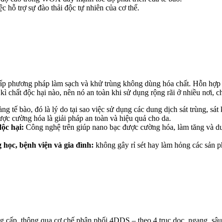
 hỗ trợ sự đào thải độc tự nhiên của cơ thể.
ấp phương pháp làm sạch và khử trùng không dùng hóa chất. Hỗn hợp c
 chất độc hại nào, nên nó an toàn khi sử dụng rộng rãi ở nhiều nơi, 
g tế bào, đó là lý do tại sao việc sử dụng các dung dịch sát trùng, sát
ợc cường hóa là giải pháp an toàn và hiệu quả cho da.
ộc hại:
Công nghệ trên giúp nano bạc được cường hóa, làm tăng và duy 
 học, bệnh viện và gia đình:
không gây rỉ sét hay làm hỏng các sản 
cấp, thông qua cơ chế phân phối 4DDS – theo 4 trục dọc, ngang, sâu v