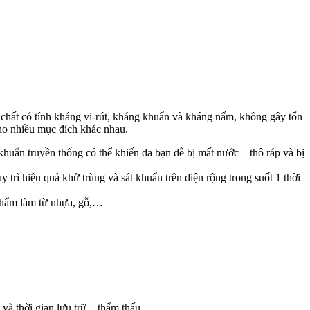
hất có tính kháng vi-rút, kháng khuẩn và kháng nấm, không gây tổn
cho nhiều mục đích khác nhau.
 khuẩn truyền thống có thể khiến da bạn dễ bị mất nước – thô ráp và bị
trì hiệu quả khử trùng và sát khuẩn trên diện rộng trong suốt 1 thời
phẩm làm từ nhựa, gỗ,…
à thời gian lưu trữ – thẩm thấu.