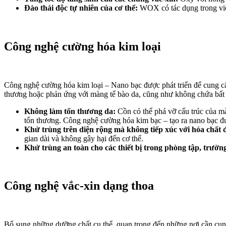
Đào thải độc tự nhiên của cơ thể:
WOX có tác dụng trong việc
Công nghệ cường hóa kim loại
Công nghệ cường hóa kim loại – Nano bạc được phát triển để cung c
thương hoặc phản ứng với màng tế bào da, cũng như không chứa bất kì
Không làm tổn thương da:
Cồn có thể phá vỡ cấu trúc của màn
tổn thương. Công nghệ cường hóa kim bạc – tạo ra nano bạc đư
Khử trùng trên diện rộng mà không tiếp xúc với hóa chất đ
gian dài và không gây hại đến cơ thể.
Khử trùng an toàn cho các thiết bị trong phòng tập, trường
Công nghệ vắc-xin dạng thoa
Bổ sung những dưỡng chất cụ thể, quan trọng đến những nơi cần cung 