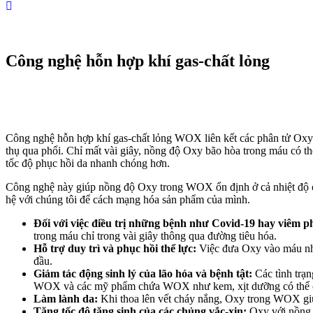
Công nghệ hỗn hợp khí gas-chất lỏng
Công nghệ hỗn hợp khí gas-chất lỏng WOX liên kết các phân tử Oxy 
thụ qua phổi. Chỉ mất vài giây, nồng độ Oxy bão hòa trong máu có
tốc độ phục hồi da nhanh chóng hơn.
Công nghệ này giúp nồng độ Oxy trong WOX ổn định ở cả nhiệt độ ca
hệ với chúng tôi để cách mạng hóa sản phẩm của mình.
Đối với việc điều trị những bệnh như Covid-19 hay viêm ph
trong máu chỉ trong vài giây thông qua đường tiêu hóa.
Hỗ trợ duy trì và phục hồi thể lực:
Việc đưa Oxy vào máu nha
đầu.
Giảm tác động sinh lý của lão hóa và bệnh tật:
Các tình trạn
WOX và các mỹ phẩm chứa WOX như kem, xịt dưỡng có thể cung
Làm lành da:
Khi thoa lên vết cháy nắng, Oxy trong WOX giú
Tăng tốc độ tăng sinh của các chủng vắc-xin:
Oxy với nồng 