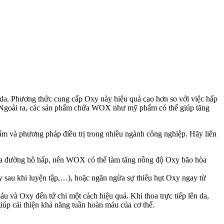
 da. Phương thức cung cấp Oxy này hiệu quả cao hơn so với việc hấp
. Ngoài ra, các sản phẩm chứa WOX như mỹ phẩm có thể giúp tăng
m và phương pháp điều trị trong nhiều ngành công nghiệp. Hãy liên
qua đường hô hấp, nên WOX có thể làm tăng nồng độ Oxy bão hòa
y sau khi luyện tập,…), hoặc ngăn ngừa sự thiếu hụt Oxy ngay từ
u và Oxy đến tứ chi một cách hiệu quả. Khi thoa trực tiếp lên da,
p cải thiện khả năng tuần hoàn máu của cơ thể.