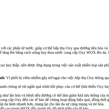
với các phân tử nước, giúp cơ thể hấp thụ Oxy qua đường tiêu hóa và
 thể tăng lên bằng cách uống hay thoa nước cung cấp Oxy WOX lên da
o hay thấp, nên được ứng dụng trong việc sản xuất nhiều loại sản phẩ
ổi:
Vì phổi bị viêm nhiễm gây trở ngại cho việc hấp thụ Oxy thông 
nh chóng sẽ rút ngắn quá trình hồi phục của cơ thể (khi thiếu Oxy ha
g như lão hóa và bệnh tiểu đường có thể làm giảm khả lưu thông của má
 cấp Oxy đến các tế bào để chúng hoạt động hiệu quả, đồng thời giú
p da lành nhanh hơn, mang lại cho làn da sự căng mọng và trẻ hóa.
độ cao trong WOX đẩy mạnh tốc độ phát triển của tế bào.