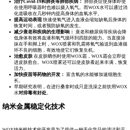
治疗Covid-19和肺炎等肺部疾病：
肺部炎症使身体即使
在使用呼吸器时也难以摄入氧气。而WOX水可以通过消
化道吸收在几秒钟内提高身体的血氧水平。
提高运动表现
快速使氧气进入血液会缩短缺氧后身体的
恢复时间，或者预防缺氧的发生。
减少衰老和疾病的生理影响：
衰老和糖尿病等疾病会降
低身体有效将血液和氧气循环到四肢的能力。当直接涂
抹在手和脚上时，WOX喷雾和乳霜将氧气输送到血液循
环不良的细胞，有效地使它们恢复生机。
治愈皮肤
在皮肤晒伤时使用WOX霜，WOX霜会立即促
进皮肤愈合。WOX喷雾还可以使皮肤看起来丰满，恢复
活力。
加快疫苗等药物的开发：
富含氧的水能够加速细胞生
长。
早期研究表明，在进行桑拿时或只是洗澡之前饮用WOX
水
对排毒有好处
。
纳米金属稳定化技术
WOX纳米银技术的开发是为了提供一种无化学品的清洁和灭