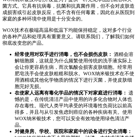
菌方式。它具有抗病毒，抗菌和抗真菌作用，但不会对皮肤造
成损害或引起皮肤反应，也不含有任何毒素，因此在从医院到
家庭的多种环境中使用是十分安全的。
WOX技术在极端高温和低温下均能保持稳定，这对多个行业
的各种产品和处理具有重要意义。请联系我们，了解我们如何
彻底改变您的产品。
经常使用对双手进行消毒，也不会损伤皮肤：
酒精会溶
解细胞膜，这就是为什么频繁使用传统的洗手液实际上
会让你更容易生病，而次氯酸会损害皮肤细胞。经常用
肥皂洗手会使皮肤粗糙和脱水。WOX纳米银技术在不使
用酒精或其他化学物质的情况下进行灭菌，并使皮肤细
胞完好无损。
在使家人远离有毒化学品的情况下对家庭进行消毒：
遗
憾的是，在传统清洁产品中使用的许多化合物对人体也
存在毒性。现代人类平均承受的环境毒性负荷比以前高
得多，并且与从引发焦虑到癌症的各种疾病有关。使用
WOX纳米银技术，您可以安全有效地使用绿色清洁产
品。
对健身房、学校、医院和家庭中的设备进行安全消毒：